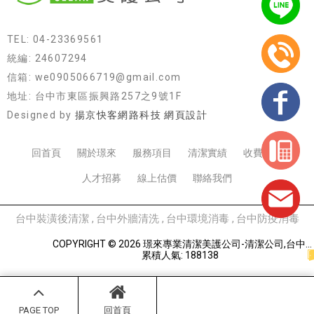
TEL: 04-23369561‬
統編: 24607294
信箱: we0905066719@gmail.com
地址: 台中市東區振興路257之9號1F
Designed by
揚京快客網路科技 網頁設計
回首頁
關於璟來
服務項目
清潔實績
收費標準
人才招募
線上估價
聯絡我們
台中裝潢後清潔
台中外牆清洗
台中環境消毒
台中防疫消毒
COPYRIGHT © 2026 璟來專業清潔美護公司-清潔公司,台中清潔公司,台中裝潢後清潔,台中駐點清潔.
累積人氣: 188138
PAGE TOP
回首頁